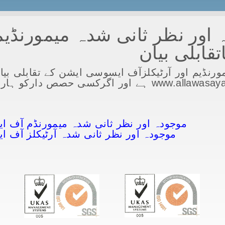
اور نظر ثانی شدہ میمورنڈیم 
قابلی بیان
ورنڈیم اور آرٹیکلزآف ایسوسی ایشن کے تقابلی بی
شائع کردیاگیا ہے جوکہ www.allawasaya.com ہے اور اگرک
موجودہ اور نظر ثانی شدہ میمورنڈم آف ای
موجودہ اور نظر ثانی شدہ آرٹیکلز آف ا