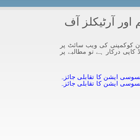
اور آرٹیکلز آف
ان کوکمپنی کی ویب سائٹ پر
سی حصص دارکو ہارڈ کاپی درکار ہے تو مطالبے پر
سوسی ایشن کا تقابلی جائزہ
یسوسی ایشن کا تقابلی جائزہ