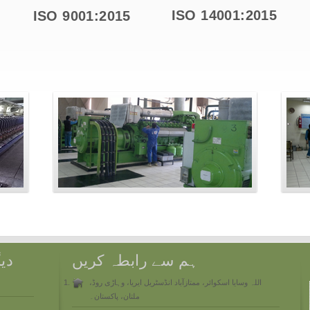
ISO 14001:2015
ISO 9001:2015
ہم سے رابطہ کریں
دی
اللہ وسایا اسکوائر، ممتازآباد انڈسٹریل ایریا، وہاڑی روڈ،
ملتان، پاکستان۔