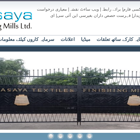
کسی فارم
|
برائے رابطہ
|
ویب ساءٹ نقشہ
|
معیاری درخواست
دار
|
فہرست حصص داران بغیرسی این آئی سی
|
ای
ہ کارکے ساتھ تعلقات
میڈیا
اعلانات
سرمایہ کاروں کیلئے معلوما