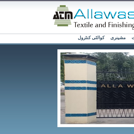
ت
مشینری
کوالٹی کنٹرول