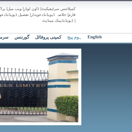
کمپلائنس سرٹیفیکیٹ
|
ڈاون لوڈز
|
ویب میل
|
پرا
فارم
|
خلاصہ ڈیویڈنڈدعویدار
|
تفصیل ڈیویڈنڈدعوی
|
ڈیویڈنڈبینک مینڈیٹ
English
ہوم پیج
کمپنی پروفائل
گورننس
سرمای