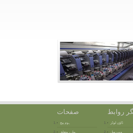
گر روابط
صفحات
ڈاؤن لوڈز
ہوم پیج
ویب میل
ہمارے متعلق