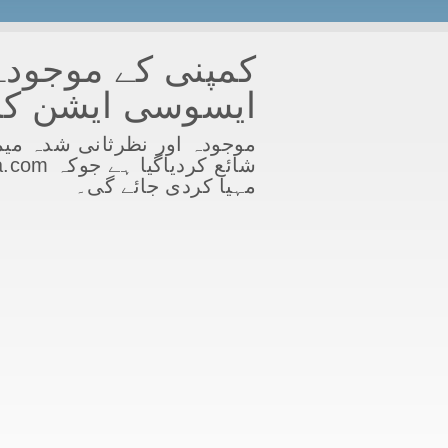
کمپنی کے موجودہ 
ایسوسی ایشن کات
موجودہ اور نظرثانی شدہ میم
مہیا کردی جائے گی۔